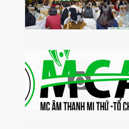
Tổ Chức Tiệc Cuối NămĐối với mỗi doanh nghiệp, tổ chức ti