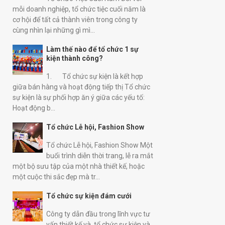
mỗi doanh nghiệp, tổ chức tiệc cuối năm là
 gì mình đã đạt ...
cơ hội để tất cả thành viên trong công ty
cùng nhìn lại những gì mì...
Làm thế nào để tổ chức 1 sự
kiện thành công?
1. Tổ chức sự kiện là kết hợp
giữa bán hàng và hoạt động tiếp thị Tổ chức
sự kiện là sự phối hợp ăn ý giữa các yếu tố:
Hoạt động b...
Tổ chức Lễ hội, Fashion Show
Tổ chức Lễ hội, Fashion Show Một
buổi trình diễn thời trang, lễ ra mắt
một bộ sưu tập của một nhà thiết kế, hoặc
một cuộc thi sắc đẹp mà tr...
Tổ chức sự kiện đám cưới
Công ty dẫn đầu trong lĩnh vực tư
vấn thiết kế và tổ chức sự kiện và