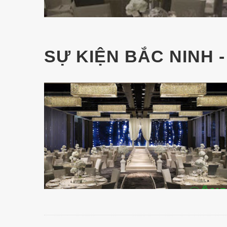
SỰ KIỆN BẮC NINH -
Chia sẻ những hình t