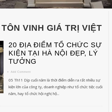
 TÔN VINH GIÁ TRỊ VIỆT
20 ĐỊA ĐIỂM TỔ CHỨC SỰ
KIỆN TẠI HÀ NỘI ĐẸP, LÝ
TƯỞNG
Add Comment
05 Th11 Dịp cuối năm là thời điểm diễn ra rất nhiều sự
kiện lớn của công ty, doanh nghiệp như tổ chức tiệc cuối
năm, hay tổ chức hội nghị hộ...
hức tổ chức lễ khai trương 