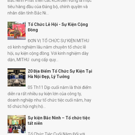
Bắc Ninh Phát triển các KCN bền vững là mục
mình như những chươn...
tiêu hàng đầu của Đảng bộ, chính quyền và
nhân dân tỉnh Bắc Ni...
Tổ Chức Lễ Hội - Sự Kiện Cộng
Đồng
ĐƠN VỊ TỔ CHỨC SỰ KIỆN MITHU
có kinh nghiệm lâu năm chuyên tổ chức lễ
hội, sự kiện cộng đồng. Với kinh nghiệm dày
dặn, MITHU cung cấp quy...
20 Địa Điểm Tổ Chức Sự Kiện Tại
Hà Nội Đẹp, Lý Tưởng
05 Th11 Dịp cuối năm là thời điểm
diễn ra rất nhiều sự kiện lớn của công ty,
doanh nghiệp như tổ chức tiệc cuối năm, hay
tổ chức hội nghị hộ...
Sự kiện Bắc Ninh – Tổ chức tiệc
tất niên
Tổ Chức Tiệc Cuối Năm Đối với