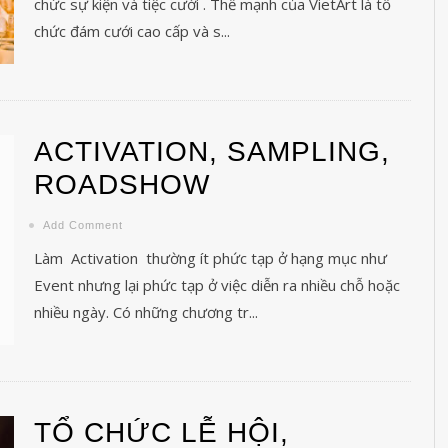
chức sự kiện và tiệc cưới . Thế mạnh của VietArt là tổ
hức 1 sự kiện thành công?
chức đám cưới cao cấp và s...
 tiếp thị Tổ chức sự kiện là sự phối hợp ăn ý giữa các ...
ACTIVATION, SAMPLING,
ROADSHOW
Add Comment
Làm Activation thường ít phức tạp ở hạng mục như
Event nhưng lại phức tạp ở việc diễn ra nhiều chỗ hoặc
nhiều ngày. Có những chương tr...
TỔ CHỨC LỄ HỘI,