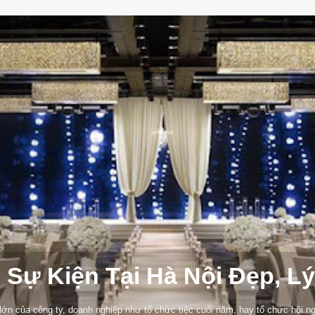
 Sự Kiện Tại Hà Nội Đẹp, L
lớn của công ty, doanh nghiệp như tổ chức tiệc cuối năm, hay tổ chức hội nghị 