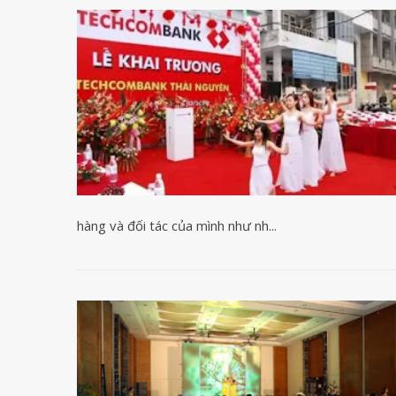
Hiện nay có rất nhiều hình thức tổ chức lễ khai trương k
hàng và đối tác của mình như nh...
Sự kiện Bắc Ninh – T