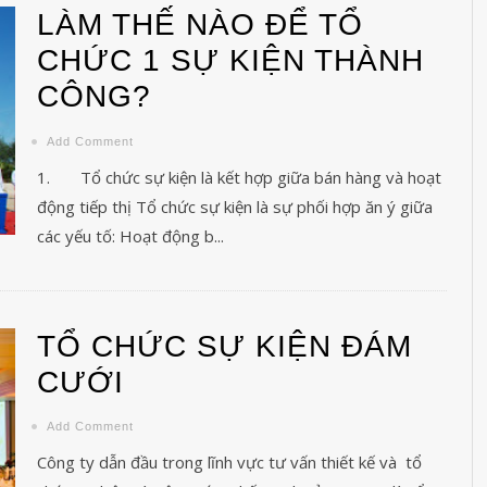
LÀM THẾ NÀO ĐỂ TỔ
CHỨC 1 SỰ KIỆN THÀNH
i Khai trương, khánh thành, động thổ, tổ chức các ch...
CÔNG?
Add Comment
1. Tổ chức sự kiện là kết hợp giữa bán hàng và hoạt
động tiếp thị Tổ chức sự kiện là sự phối hợp ăn ý giữa
các yếu tố: Hoạt động b...
TỔ CHỨC SỰ KIỆN ĐÁM
CƯỚI
Add Comment
Công ty dẫn đầu trong lĩnh vực tư vấn thiết kế và tổ