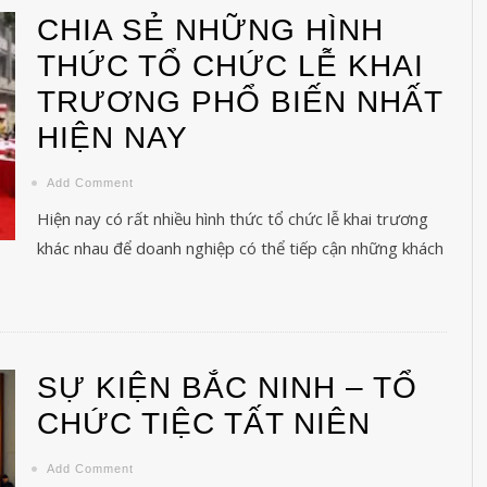
hác nhau để doanh nghiệp có thể tiếp cận những khách hàng và đối tác của 
CHIA SẺ NHỮNG HÌNH
THỨC TỔ CHỨC LỄ KHAI
TRƯƠNG PHỔ BIẾN NHẤT
HIỆN NAY
Add Comment
Hiện nay có rất nhiều hình thức tổ chức lễ khai trương
khác nhau để doanh nghiệp có thể tiếp cận những khách
SỰ KIỆN BẮC NINH – TỔ
CHỨC TIỆC TẤT NIÊN
ổ chức tiệc tất niên
Add Comment